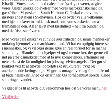
Khadija. Vores mission med caféen har fra dag et været, at give
vores gæster unikke oplevelser med vores marokkanske mad og
gæstfrihed. Vi ønsker at South Harbour Café skal være vores
gæsters andet hjem i Sydhavnen. Hos os byder vi alle velkomne
med hjemmelavet marokkansk mad, som vores elskede mama
fremstillede den. Alt er lavet med kærlighed – helt fra bunden og
med de friskeste råvarer.
Med vores café ønsker vi at hylde gæstfriheden og samle mennesker
omkring hjemmelavet marokkansk mad. Vi har en oprigtig interesse
i mennesker, og vi vil også gerne gøre en reel forskel for så mange
som muligt. Blandet andet hjælper vi også mennesker, der gerne vil
ind på arbejdsmarkedet med at få nye kompetencer, erfaringer og
netværk, så de får mulighed for jobs og selvforsørgelse. Det gør vi
konkret ved fx at tilbyde jobforløb i et struktureret, trygt og
anerkendende læringsmiljø. Vi gør os umage hver dag for at dele ud
af både næstekærlighed og erfaringer. Og forhåbentligt sprede glæde
som ringe i vandet.
Vi glæder os til at byde dig velkommen hos os! Se vores menu
her
.
Vi tilbyder