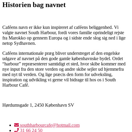
Historien bag navnet
Caféens navn er ikke kun inspireret af caféens beliggenhed. Vi
valgte navnet South Harbour, fordi vores familie oprindeligt rejste
fra Marokko op gennem Europa og i sidste ende slog sig ned i lige
netop Sydhavnen.
Caféens internationale præg bliver understreget af den engelske
udgave af navnet på den gode gamle københavnske bydel. Ordet
“harbour” repræsenterer samtidigt et sted, hvor skibe kommer med
nye input fra den store verden og andre skibe sejler ud hjemmefra
med nyt til verden. Og lige præcis den form for udveksling,
inspiration og udvikling vi gerne vil bidrage til hos os i South
Harbour Café.
Hørdumsgade 1, 2450 København SV
southharbourcafe@hotmail.com
31 66 24 50